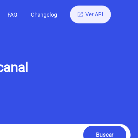
Ver API
FAQ
Changelog

canal