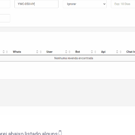
ei abaixo listado alguns👇