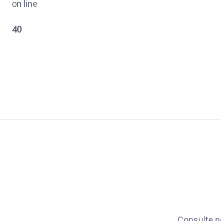
on line
40
Consulte n