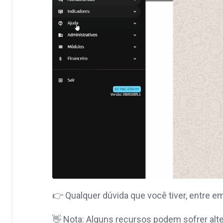
👉 Qualquer dúvida que você tiver, entre e
👋 Nota: Alguns recursos podem sofrer alt