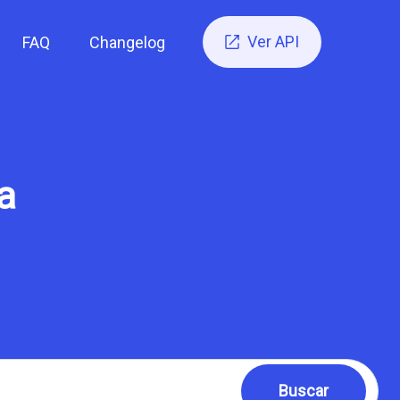
Ver API
FAQ
Changelog

a