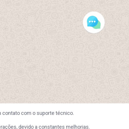
m contato com o suporte técnico.
erações, devido a constantes melhorias.